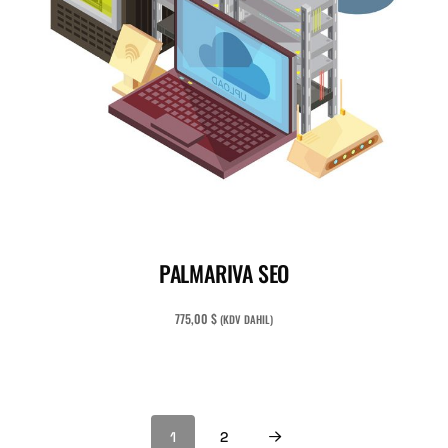
ADD TO CART
PALMARIVA SEO
775,00
$
(KDV DAHIL)
1
2