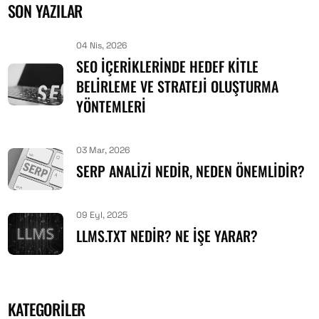
SON YAZILAR
04 Nis, 2026
SEO İÇERIKLERINDE HEDEF KITLE
BELIRLEME VE STRATEJI OLUŞTURMA
YÖNTEMLERI
03 Mar, 2026
SERP ANALIZI NEDIR, NEDEN ÖNEMLIDIR?
09 Eyl, 2025
LLMS.TXT NEDIR? NE İŞE YARAR?
KATEGORILER