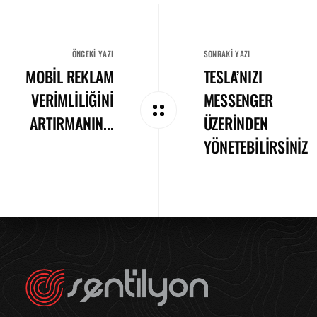
ÖNCEKI YAZI
SONRAKI YAZI
MOBIL REKLAM
TESLA’NIZI
VERIMLILIĞINI
MESSENGER
ARTIRMANIN...
ÜZERINDEN
YÖNETEBILIRSINIZ