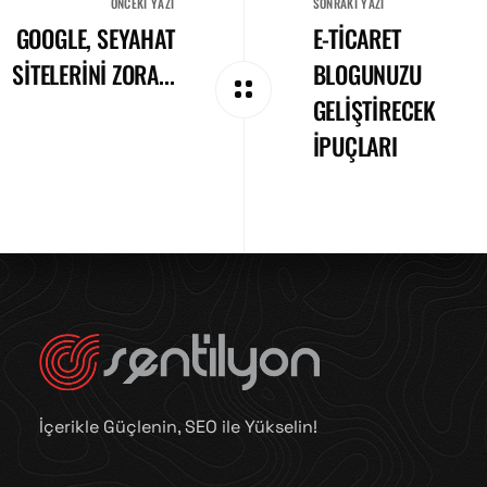
ÖNCEKI YAZI
SONRAKI YAZI
GOOGLE, SEYAHAT
E-TICARET
SITELERINI ZORA...
BLOGUNUZU
GELIŞTIRECEK
İPUÇLARI
İçerikle Güçlenin, SEO ile Yükselin!