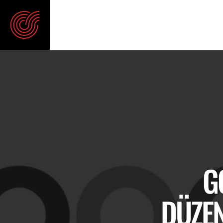
G
DÜZEN