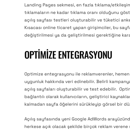
Landing Pages sekmesi, en fazla tıklama/etkileşim
tıklamaların ne kadar tıklama oranı olduğunu gös
açılış sayfası testleri oluşturabilir ve tüketici an
Kısacası online ticaret yapan girişimciler, bu say
değiştirilmesi ya da geliştirilmesi gerektiğine kar
OPTIMIZE ENTEGRASYONU
Optimize entegrasyonu ile reklamverenler, hemen 
uygunluk hakkında veri edinebilir. Belirli kampany
açılış sayfaları oluşturabilir ve test edebilir. Opt
bağlantılı olarak kullanıcıların, geliştirici kayn
kalmadan sayfa öğelerini sürükleyip görsel bir düz
Açılış sayfasında yeni Google AdWords arayüzünde
herkese açık olacak şekilde birçok reklam verene