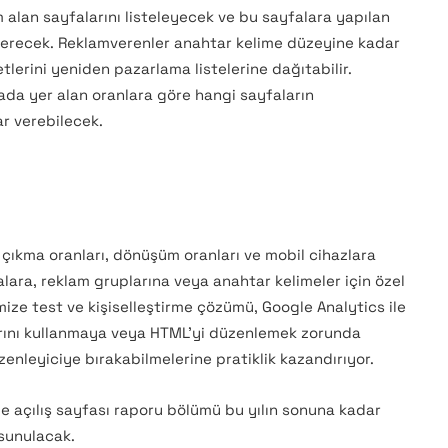
 alan sayfalarını listeleyecek ve bu sayfalara yapılan
terecek. Reklamverenler anahtar kelime düzeyine kadar
ketlerini yeniden pazarlama listelerine dağıtabilir.
fada yer alan oranlara göre hangi sayfaların
ar verebilecek.
çıkma oranları, dönüşüm oranları ve mobil cihazlara
alara, reklam gruplarına veya anahtar kelimeler için özel
imize test ve kişiselleştirme çözümü, Google Analytics ile
aklarını kullanmaya veya HTML’yi düzenlemek zorunda
enleyiciye bırakabilmelerine pratiklik kazandırıyor.
 açılış sayfası raporu bölümü bu yılın sonuna kadar
 sunulacak.