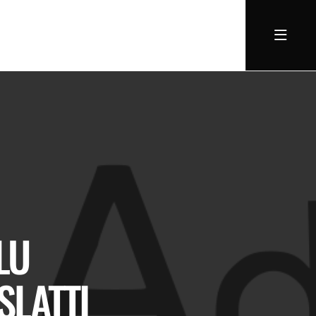
LU
ŞLATTI